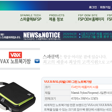
[공지] FSP 제품 서비
2026/04/29
2026년 5월 연휴 휴무 
2026/04/24
VAX RAVAL(라발) 1303 그린 노트북가방
크기
15.4인치 제품까지 사용
재질
Material -Nylons/Neoprene(나일론/
전체크기
417(H) x 330(W) x 123(D)
세계적인 노트북가방 전문 브랜드인 VAX사의 VAX RAVAL(
트북을 담을 수 있는 크기로 잠수복 원단에 사용되는 네