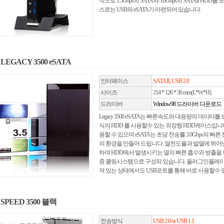
식으로 1.5Gbps의 SATA와 3.0Gbps의 SATAII 
스로는 USB와 eSATA가 마련되어 있습니다.
LEGACY 3500 eSATA
인터페이스
SATA II, USB 2.0
사이즈
214 * 126 * 36 mm(L*W*H)
드라이버
Window98 드라이버 다운로드
Legacy 3500 eSATA는 빠른속도와 대용량의 데이터를 보
식의 HDD 를 사용할수 있는 외장형 HDD케이스입니다.
용할 수 있으며 eSATA는 초당 전송률 3.0Gbps의
의 환경을 만들어 드립니다. 열전도율과 발열에 뛰어
하여 HDD에서 발생시키는 열의 빠른 흡수와 방출을 하
중 쿨링시스템으로 구성되 있습니다. 플러그인플레이
져 있는 상태에서도 USB포트를 통해 바로 사용할수
SPEED 3500 블랙
전송방식
USB 2.0 or USB 1.1