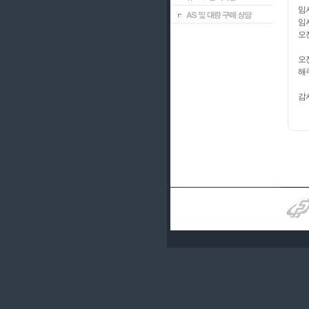
임시
임시
오
오
해
감