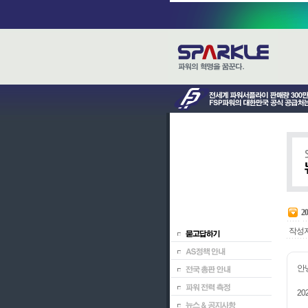
2
작성
안
2